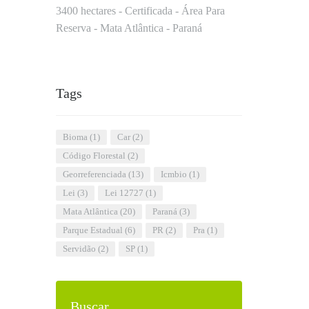
3400 hectares - Certificada - Área Para
Reserva - Mata Atlântica - Paraná
Tags
Bioma
(1)
car
(2)
Código Florestal
(2)
Georreferenciada
(13)
icmbio
(1)
lei
(3)
Lei 12727
(1)
Mata Atlântica
(20)
Paraná
(3)
Parque Estadual
(6)
PR
(2)
pra
(1)
Servidão
(2)
SP
(1)
Buscar