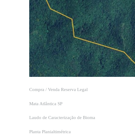
Compra / Venda Reserva Legal
Mata Atlântica SP
Laudo de Caracterização de Bioma
Planta Planialtimétrica