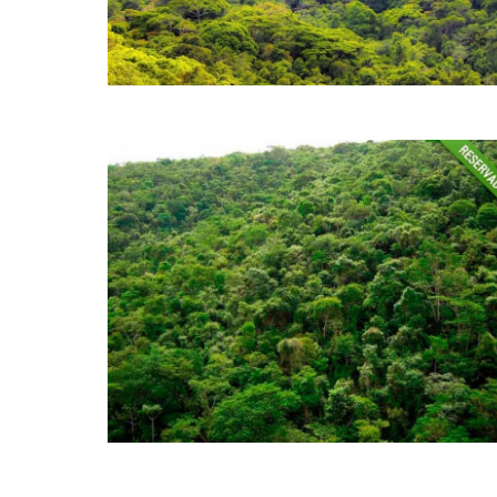
Localizada no Estado de São Paulo, na Região do Vale do
Ribeira, Bioma Mata Atlântica, 100% Preservada. Valor: R$
Consulte p/Ha Geo: SIM...
8640 Hectares
E M N E G O C I A Ç Ã O Geo averbado na Matrícula –
Localizada em Área 95% preservada – Vale do Ribeira – SP
– Bioma...