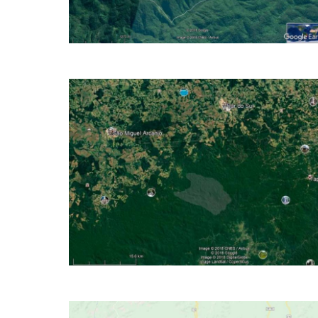
Consulte p/ hectare CCIR...
5600 Hectares Reserva Mata Atlântica
SP Compensação
Pronta para Compensação Ambiental – TAC – SP Valor:
R$ Consultep/ hectare 2.314 Alqueires Paulista CCIR: SIM
ITR: SIM CAR: SIM GEO...