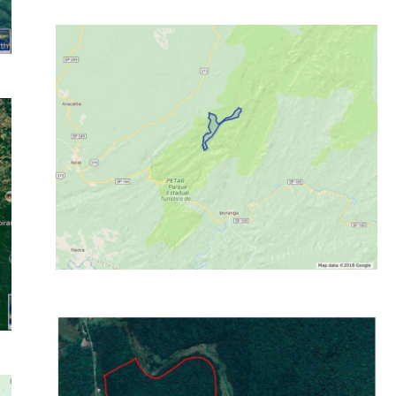
1400 Hectares – Dentro do Parque
Estadual Petar – SP
Pronta para Compensação Ambiental – TAC – SP Valor:
R$ Consulte p/ hectare 578 Alqueires Paulista CCIR: SIM
ITR: SIM CAR: SIM GEO...
34 Hectares Bioma Mata Atlântica
Reserva Compensação Ambiental – SP