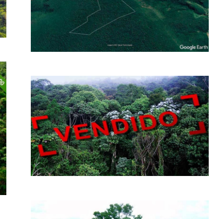
Área Verde com Certidão do ICMBIO – Pronta para
Servidão / Compensação de Reserva Legal – Parque Federal
Valor: R$ Consulte p/ Hectare...
3540 Hectares
Mata Nativa. Com cerca de 50% da área localizada no
interior de um Parque Estadual-SP. Pronta para
Compensação Ambiental R$ Consulte p/Hectare...