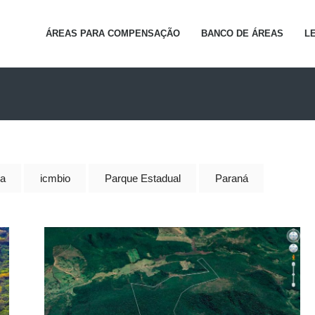
ÁREAS PARA COMPENSAÇÃO
BANCO DE ÁREAS
L
ca
icmbio
Parque Estadual
Paraná
Compensação Ambiental – c/ ICMBIO –
Mata Atlântica – 360 ha – MG