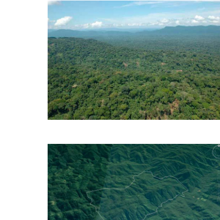
440 hectares – Reserva Mata Atlântica –
Compensação – São Paulo
Documentação 100% – Pronta para Compensação – SP
Valor: R$ Consulte p/ Hectare GEO: (EM EXCECUÇÃO)
ITR: SIM CCIR: SIM CAR: SIM
1000 Hectares – Parque Estadual Paran
– Reserva
Dentro do Parque Estadual de Lauráceas – PR – Com
parecer do IAP ( Instituto Ambiental do Paraná) Valor: R$