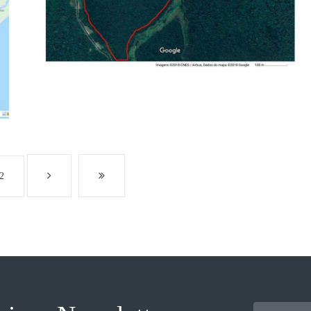
Vegetação 100% Nativa – Bioma Mata Atlântica – SP
Valor: R$ Consulte p/ Hectare GEO: SIM ITR: SIM CCIR:
SIM CAR: SIM Desmembra : NÃO *O...
2