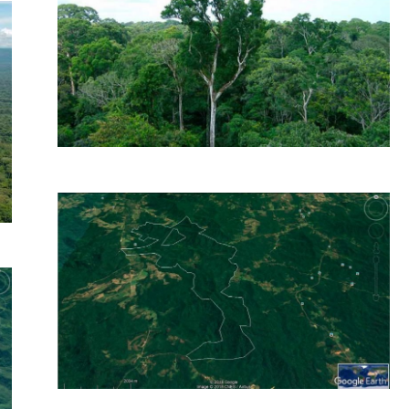
3400 hectares – Certificada – Área Para
Reserva – Mata Atlântica – Paraná
Fazenda 100% Mata Atlântica Preservada – Difícil Acesso –
Ideal para Compensação Ambiental – Oportunidade Valor:
R$ Consulte p/...
2078 Hectares – Mata Atlântica – Pronta
para TAC – Geo Certificado
Georreferenciamento Cerfiticado – 02 Matrículas – 100%
á
Documentada – Pronta para TAC Valor: R$ Consulte p/
Hectare GEO: SIM...