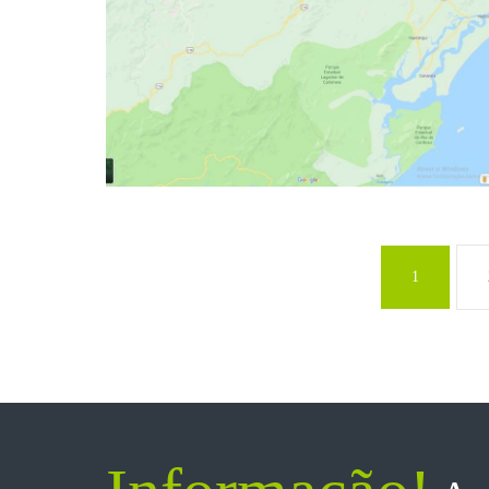
1800 Hectares Parque Estadual
Lagamar – SP
Áreas 100% Regularizadas – Situadas no I Perímetro de
Cananéia-SP. – Bioma Mata Atlântica – ITR – CCIR – CAR
–...
1