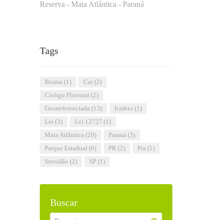
Reserva - Mata Atlântica - Paraná
Tags
Bioma
(1)
car
(2)
Código Florestal
(2)
Georreferenciada
(13)
icmbio
(1)
lei
(3)
Lei 12727
(1)
Mata Atlântica
(20)
Paraná
(3)
Parque Estadual
(6)
PR
(2)
pra
(1)
Servidão
(2)
SP
(1)
Buscar