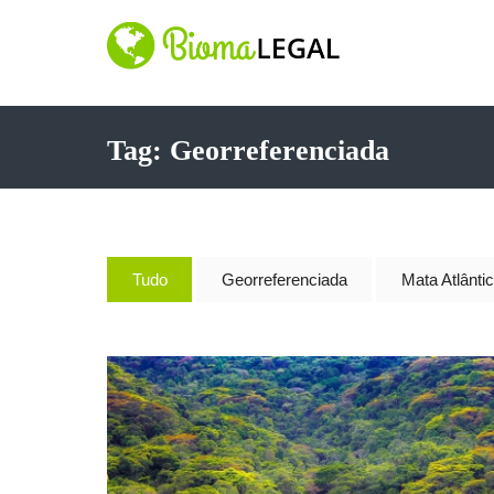
Tag: Georreferenciada
Tudo
Georreferenciada
Mata Atlânti
360 Hectares – Certificada pelo Incra –
Sigef